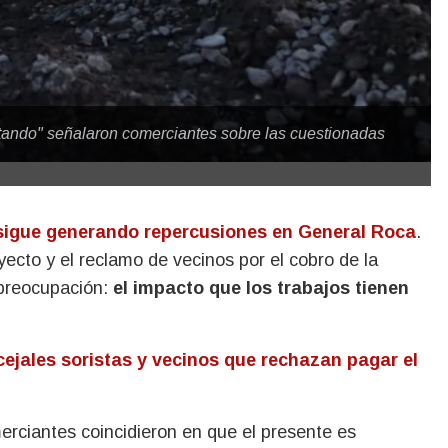
matando" señalaron comerciantes sobre las cuestionadas
sigue generando repercusiones en General Roca
.
yecto y el reclamo de vecinos por el cobro de la
 preocupación:
el impacto que los trabajos tienen
ejales soristas y vecinos que rechazan pagar el
erciantes coincidieron en que el presente es