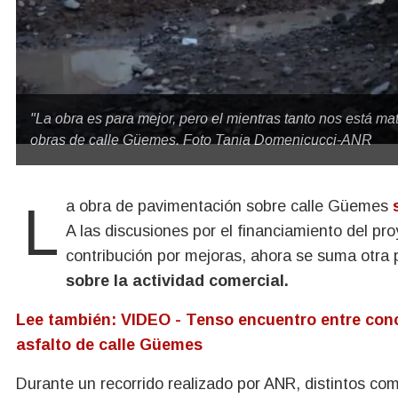
"La obra es para mejor, pero el mientras tanto nos está 
obras de calle Güemes. Foto Tania Domenicucci-ANR
La obra de pavimentación sobre calle Güemes
A las discusiones por el financiamiento del pro
contribución por mejoras, ahora se suma otra
sobre la actividad comercial.
Lee también: VIDEO - Tenso encuentro entre conc
asfalto de calle Güemes
Durante un recorrido realizado por ANR, distintos com