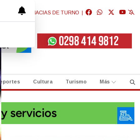
GICAS
|
FARMACIAS DE TURNO
|
eportes
Cultura
Turismo
Más