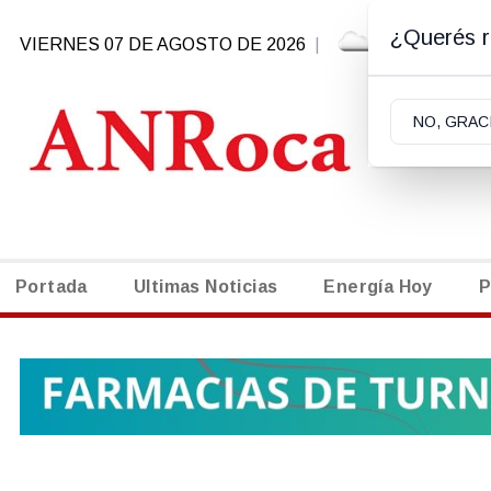
¿Querés re
VIERNES 07 DE AGOSTO DE 2026
|
5.3ºC | G
NO, GRAC
Portada
Ultimas Noticias
Energía Hoy
P