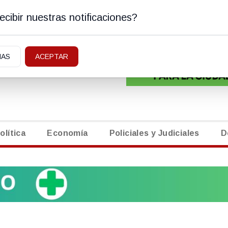
cibir nuestras notificaciones?
ENERAL ROCA, RIO NEGRO
EDICTOS
|
NECROLÓ
IAS
ACEPTAR
olítica
Economía
Policiales y Judiciales
D