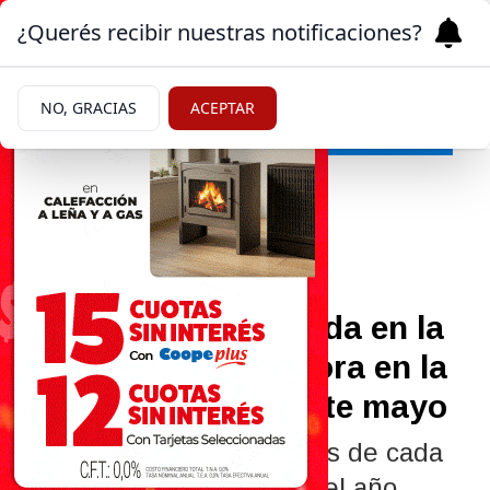
¿Querés recibir nuestras notificaciones?
NO, GRACIAS
ACEPTAR
Economía
09/07/2026
Hubo una nueva caída en la
industria y una mejora en la
construcción durante mayo
Cuáles fueron los números de cada
sector en el quinto mes del año.