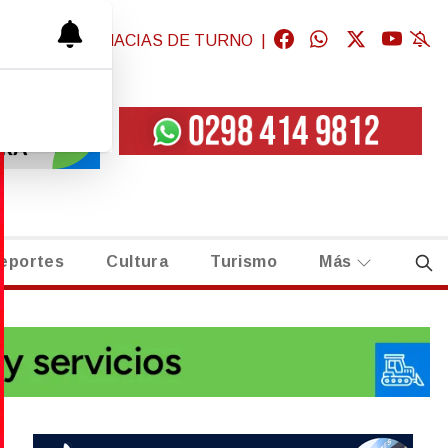
GICAS
|
FARMACIAS DE TURNO
|
eportes
Cultura
Turismo
Más