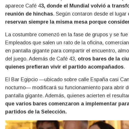
aparece
Café 4
3
, donde el Mundial volvió a trans
reunión de hinchas
. Según contaron desde el lugar
reservan siempre la misma mesa porque considera
La costumbre comenzó en la fase de grupos y se fue c
Empleados que salen un rato de la oficina, comercian
en pantalla gigante para compartir el encuentro, almo
del juego. Además de
Café 43
,
otros bares de la ci
quienes prefieran vivir el partido acompañados
.
El Bar Egipcio —ubicado sobre calle España casi Can
nocturno— modificará su funcionamiento para abrir du
pantalla gigante. Además, quienes acierten el result
que varios bares comenzaron a implementar par
partidos de la Selección.