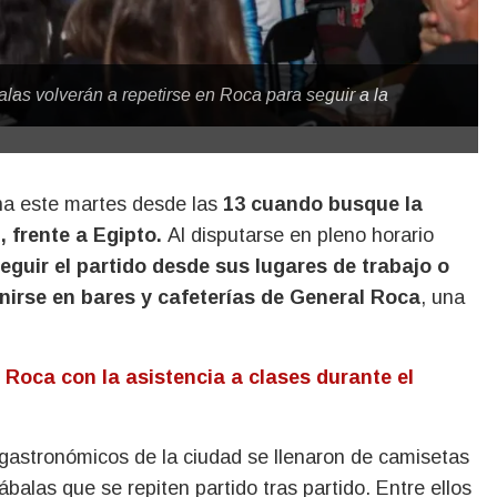
las volverán a repetirse en Roca para seguir a la
ncha este martes desde las
13 cuando busque la
, frente a Egipto.
Al disputarse en pleno horario
uir el partido desde sus lugares de trabajo o
nirse en bares y cafeterías de General Roca
, una
Roca con la asistencia a clases durante el
 gastronómicos de la ciudad se llenaron de camisetas
alas que se repiten partido tras partido. Entre ellos