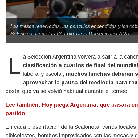
Las mesas reservadas, las pantallas encendidas y las cába
Selección desde las 13. Foto Tania Domenicucci-ANR
La Selección Argentina volverá a salir a la ca
clasificación a cuartos de final del mundial
laboral y escolar,
muchos hinchas deberán seg
aprovechar la pausa del mediodía para reu
postal que ya se volvió habitual durante el torneo.
Lee también: Hoy juega Argentina: qué pasará en 
partido
En cada presentación de la Scaloneta, varios locales
albicelestes, bombos improvisados con las mesas y cáb