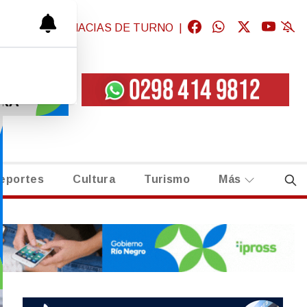
GICAS
|
FARMACIAS DE TURNO
|
eportes
Cultura
Turismo
Más