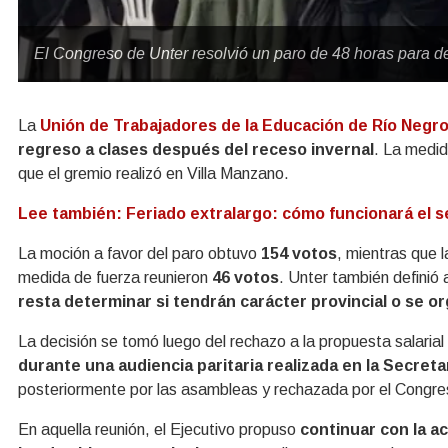
El Congreso de Unter resolvió un paro de 48 horas para d
La
Unión de Trabajadores de la Educación de Río Negr
regreso a clases después del receso invernal
. La medid
que el gremio realizó en Villa Manzano.
Lee también: Feriado extralargo: cómo funcionará el s
La moción a favor del paro obtuvo
154 votos
, mientras que 
medida de fuerza reunieron
46 votos
. Unter también definió
resta determinar si tendrán carácter provincial o se o
La decisión se tomó luego del rechazo a la propuesta salarial
durante una audiencia paritaria realizada en la Secreta
posteriormente por las asambleas y rechazada por el Congre
En aquella reunión, el Ejecutivo propuso
continuar con la a