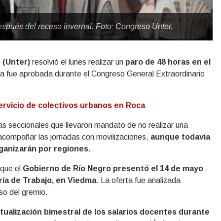
espués del receso invernal. Foto: Congreso Unter.
o
(Unter)
resolvió el lunes realizar un
paro de 48 horas en el
a fue aprobada durante el Congreso General Extraordinario
ervicio de colectivos urbanos en Roca
las seccionales que llevaron mandato de no realizar una
 acompañar las jornadas con movilizaciones,
aunque todavía
rganizarán por regiones.
 que el
Gobierno de Río Negro presentó el 14 de mayo
ría de Trabajo, en Viedma
. La oferta fue analizada
so del gremio.
ctualización bimestral de los salarios docentes durante