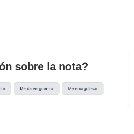
ión sobre la nota?
nte
Me da vergüenza
Me enorgullece