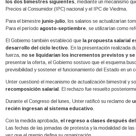
los dos bimestres siguientes
, mediante un mecanismo que
Precios al Consumidor (IPC) nacional y el IPC de Viedma.
Para el bimestre
junio-julio
, los salarios se actualizarían to
Para el período
agosto-septiembre
, se utilizarían como ref
El Gobierno también estableció que
la propuesta salarial e
desarrollo del ciclo lectivo
. En la presentación realizada d
fuerza,
no se liquidarían los incrementos previstos y se
presentar la oferta, el Gobierno sostuvo que el esquema busc
previsibilidad y sostener el funcionamiento del Estado en un 
Unter cuestionó el mecanismo de actualización bimestral y s
recomposición salarial
. El rechazo fue resuelto posteriorm
Durante el Congreso del lunes, Unter ratificó su reclamo de
u
recién ingresan al sistema educativo
.
Con la medida aprobada,
el regreso a clases después de
Las fechas de las jornadas de protesta y la modalidad de las 
vez que el gremio defina su organización.