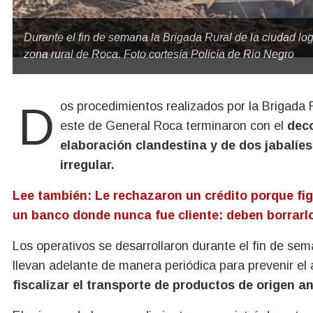
Durante el fin de semana la Brigada Rural de la ciudad log
zona rural de Roca. Foto cortesía Policía de Rio Negro
Dos procedimientos realizados por la Brigada Rural de la Policía de Río Negro en la zona rural del
este de General Roca terminaron con el
deco
elaboración clandestina y de dos jabalíe
irregular.
Lee también: Le rechazaron un crédito porque fi
un banco donde nunca fue cliente: deben borrarlo
Los operativos se desarrollaron durante el fin de se
llevan adelante de manera periódica para prevenir el
fiscalizar el transporte de productos de origen an