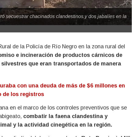
ró secuestrar chacinados clandestinos y dos jabalíes en la
miso e incineración de productos cárnicos de
s silvestres que eran transportados de manera
guraba con una deuda de más de $6 millones en
 de los registros
mana en el marco de los controles preventivos que se
 abigeato,
combatir la faena clandestina y
imal y la actividad cinegética en la región.