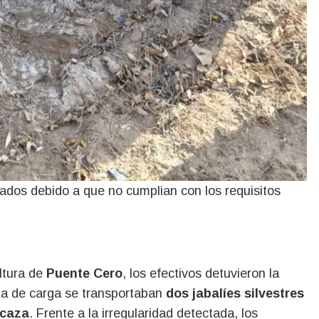
ados debido a que no cumplian con los requisitos
altura de
Puente Cero
, los efectivos detuvieron la
ja de carga se transportaban
dos jabalíes silvestres
 caza
. Frente a la irregularidad detectada, los