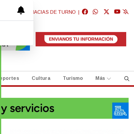
GICAS
|
FARMACIAS DE TURNO
|
eportes
Cultura
Turismo
Más