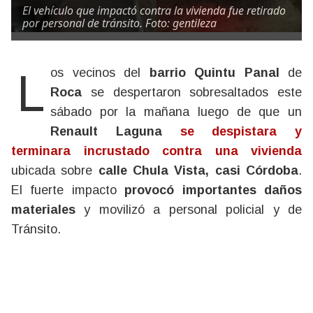
El vehículo que impactó contra la vivienda fue retirado
por personal de tránsito. Foto: gentileza
Los vecinos del
barrio Quintu Panal
de
Roca
se despertaron sobresaltados este
sábado por la mañana luego de que un
Renault Laguna
se despistara y
terminara incrustado contra una vivienda
ubicada sobre
calle Chula Vista, casi Córdoba
.
El fuerte impacto
provocó importantes daños
materiales
y movilizó a personal policial y de
Tránsito.