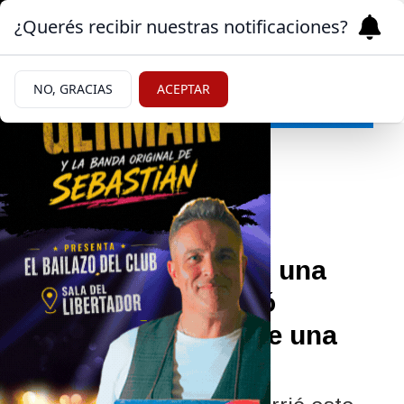
¿Querés recibir nuestras notificaciones?
NO, GRACIAS
ACEPTAR
Policiales y Judiciales
04/07/2026
Se despistó, derribó una
medianera y terminó
incrustado dentro de una
vivienda en Roca