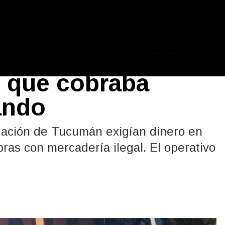
l: desbaratan una
s que cobraba
ando
egación de Tucumán exigían dinero en
ras con mercadería ilegal. El operativo