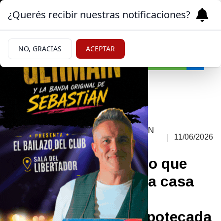
¿Querés recibir nuestras notificaciones?
NO, GRACIAS
ACEPTAR
Política
HABRÍA COMPRADO BITCOIN CON
|
11/06/2026
ESE DINERO
Polémica: Adorni dijo que
encontró dinero en la casa
de su padre, pero la
propiedad estaba hipotecada