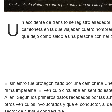
En el vehículo viajaban cuatro personas, una de ellas fue d
Un accidente de tránsito se registró alrededor de las 19:30 horas de este miércoles, cuando una
camioneta en la que viajaban cuatro hombre
que dejó como saldo a una persona con heri
El siniestro fue protagonizado por una camioneta Che
firma Imperama. El vehículo circulaba en sentido este
Allen. Según los primeros datos recabados por las aut
otros vehículos involucrados y que el conductor, al de
sector de curva y contracurva.