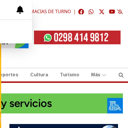
ÓGICAS
|
FARMACIAS DE TURNO
|
eportes
Cultura
Turismo
Más