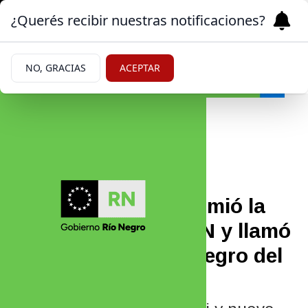
¿Querés recibir nuestras notificaciones?
NO, GRACIAS
ACEPTAR
Política
06/06/2026
Rodrigo Buteler asumió la
conducción de JSRN y llamó
a proyectar el Río Negro del
2035