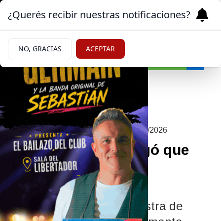
¿Querés recibir nuestras notificaciones?
NO, GRACIAS
ACEPTAR
Política
|
EL EJECUTIVO EN CRISIS
04/06/2026
Patricia Bullrich negó que
haya fracturas en el
Gobierno
El desplante de la exministra de