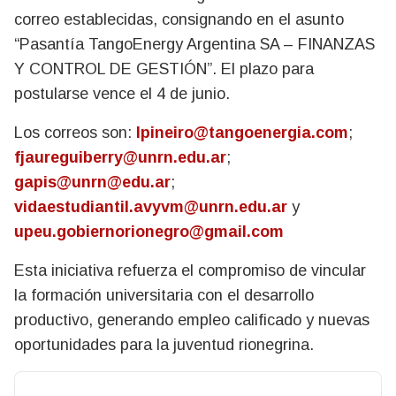
correo establecidas, consignando en el asunto
“Pasantía TangoEnergy Argentina SA – FINANZAS
Y CONTROL DE GESTIÓN”. El plazo para
postularse vence el 4 de junio.
Los correos son:
lpineiro@tangoenergia.com
;
fjaureguiberry@unrn.edu.ar
;
gapis@
unrn@edu.ar
;
vidaestudiantil.avyvm@unrn.edu.ar
y
upeu.gobiernorionegro@gmail.com
Esta iniciativa refuerza el compromiso de vincular
la formación universitaria con el desarrollo
productivo, generando empleo calificado y nuevas
oportunidades para la juventud rionegrina.