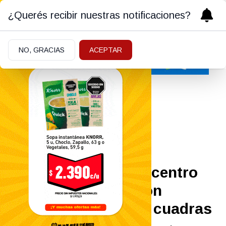
¿Querés recibir nuestras notificaciones?
NO, GRACIAS
ACEPTAR
Policiales y Judiciales
28/05/2026
Intentaron abrir una
camioneta en pleno centro
de Roca y terminaron
demorados a pocas cuadras