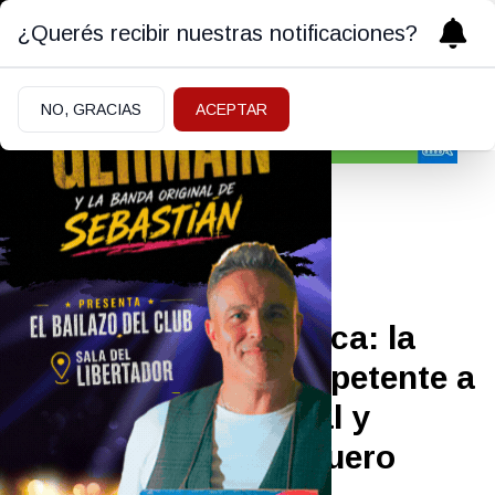
¿Querés recibir nuestras notificaciones?
NO, GRACIAS
ACEPTAR
Policiales y Judiciales
28/05/2026
Presunta falsa médica: la
jueza declaró incompetente a
la Justicia provincial y
remitió la causa al fuero