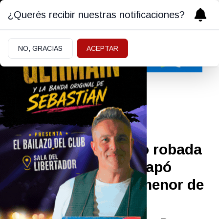
¿Querés recibir nuestras notificaciones?
NO, GRACIAS
ACEPTAR
Policiales y Judiciales
11/05/2026
Abandonó una moto robada
sobre Ruta 22 y escapó
corriendo: era una menor de
edad