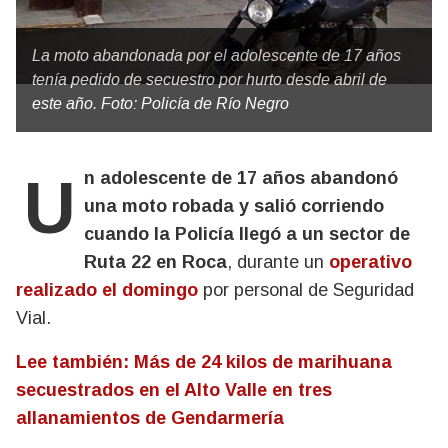
La moto abandonada por el adolescente de 17 años
tenía pedido de secuestro por hurto desde abril de
este año. Foto: Policía de Río Negro
Un adolescente de 17 años abandonó
una moto robada y salió corriendo
cuando la Policía llegó a un sector de
Ruta 22 en Roca
, durante un
operativo
realizado el domingo
por personal de Seguridad
Vial.
Lee también: Más de 24 kilos de marihuana
secuestrados en el Alto Valle en tres
allanamientos de Gendarmería