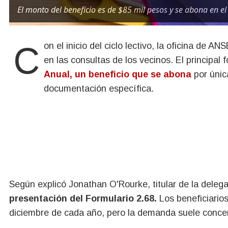
El monto del beneficio es de $85 mil pesos y se abona en el 
Con el inicio del ciclo lectivo, la oficina de ANSES en Roca ha registrado un incremento significativo
en las consultas de los vecinos. El principal
Anual, un beneficio que se abona
por únic
documentación específica.
Según explicó Jonathan O'Rourke, titular de la delega
presentación del Formulario 2.68.
Los beneficiario
diciembre de cada año, pero la demanda suele concen