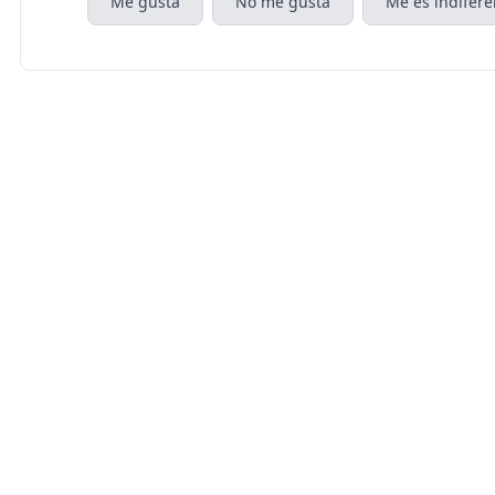
Me gusta
No me gusta
Me es indifere