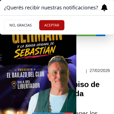
¿Querés recibir nuestras notificaciones?
NO, GRACIAS
ACEPTAR
Sociedad
CON UN REFUERZO
|
27/02/2026
EXTRAORDINARIO EN MARZO
El Gobierno fijó un piso de
$85.000 para la Ayuda
Escolar 2026
La decisión apunta a sostener los