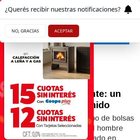
¿Querés recibir nuestras notificaciones?
NO, GRACIAS
ACEPTAR
Policiales y Judiciales
05/02/2025
Robo en Chacramonte: un
hombre quedó detenido
Un vecino denunció el robo de bolsas
de cal en su propiedad. El hombre
fue encontrado con lo robado en