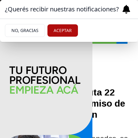
¿Querés recibir nuestras notificaciones?
NO, GRACIAS
ACEPTAR
Policiales y Judiciales
08/07/2026
Un control sobre Ruta 22
terminó con el decomiso de
jabalíes faenados sin
permiso de caza