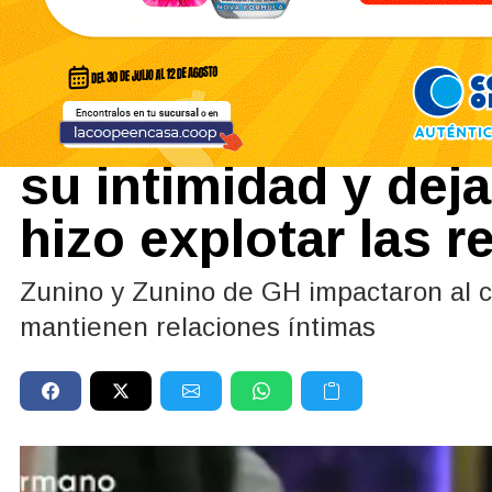
Farándula
|
INTIMIDAD
08/07/2026
Zunino y Nenu habl
su intimidad y dej
hizo explotar las r
Zunino y Zunino de GH impactaron al c
mantienen relaciones íntimas