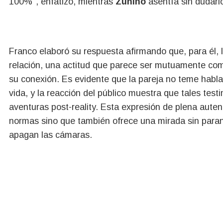
100%", enfatizó, mientras
Zunino
asentía sin dudarl
Franco elaboró su respuesta afirmando que, para él, 
relación, una actitud que parece ser mutuamente com
su conexión. Es evidente que la pareja no teme habl
vida, y la reacción del público muestra que tales test
aventuras post-reality. Esta expresión de plena aute
normas sino que también ofrece una mirada sin parang
apagan las cámaras.