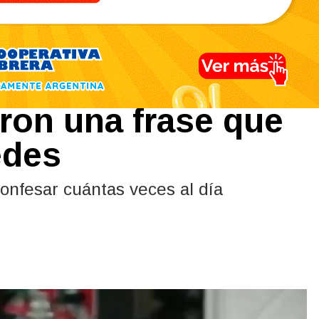
aron sin filtros de
aron una frase que
edes
onfesar cuántas veces al día