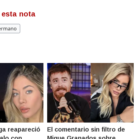
 esta nota
ermano
ga reapareció
El comentario sin filtro de
dalo con
Migue Granados sobre