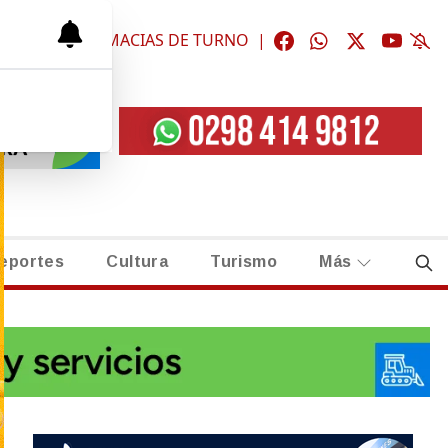
ÓGICAS
|
FARMACIAS DE TURNO
|
eportes
Cultura
Turismo
Más