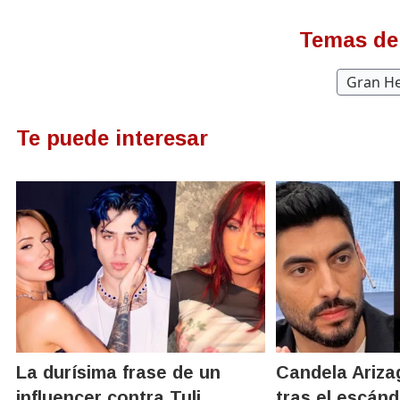
Temas de
Gran H
Te puede interesar
La durísima frase de un
Candela Ariza
influencer contra Tuli
tras el escán