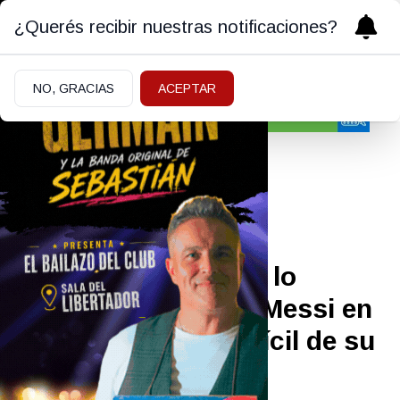
¿Querés recibir nuestras notificaciones?
NO, GRACIAS
ACEPTAR
Farándula
¡QUÉ FUERTE!
|
08/07/2026
Sofi Martínez reveló lo
importante que fue Messi en
el momento más difícil de su
vida: “Me rescató”