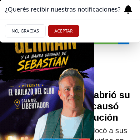
¿Querés recibir nuestras notificaciones?
NO, GRACIAS
ACEPTAR
Farándula
|
REDES
07/07/2026
Antonela Roccuzzo abrió su
cuenta de TikTok y causó
una verdadera revolución
Antonela Roccuzzo descolocó a sus