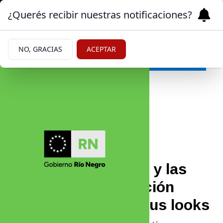
¿Querés recibir nuestras notificaciones?
NO, GRACIAS
ACEPTAR
Farándula
|
TENDENCIAS
07/07/2026
Antonela Roccuzzo,
Valentina Cervantes y las
mujeres de la Selección
deslumbraron con sus looks