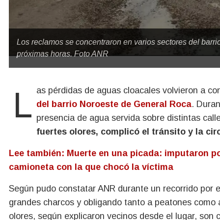
Los reclamos se concentraron en varios sectores del barr
próximas horas. Foto ANR
Las pérdidas de aguas cloacales volvieron a co
del barrio Noroeste de General Roca
. Duran
presencia de agua servida sobre distintas call
fuertes olores, complicó el tránsito y la ci
Lee también: Muerte en una picada: imputaron po
camioneta con la que chocó la víctima
Según pudo constatar ANR durante un recorrido por el
grandes charcos y obligando tanto a peatones como a
olores, según explicaron vecinos desde el lugar, son 