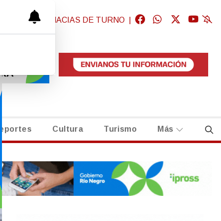
GICAS
|
FARMACIAS DE TURNO
|
eportes
Cultura
Turismo
Más