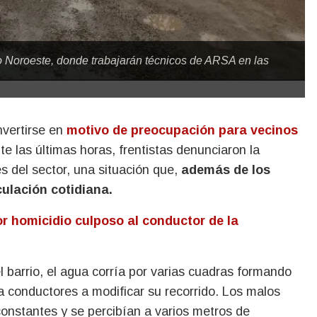
io Noroeste, donde trabajarán técnicos de ARSA en las
nvertirse en
motivo de preocupación para vecinos
te las últimas horas, frentistas denunciaron la
es del sector, una situación que,
además de los
rculación cotidiana.
r homicidio culposo al conductor de la
 barrio, el agua corría por varias cuadras formando
 conductores a modificar su recorrido. Los malos
constantes y se percibían a varios metros de