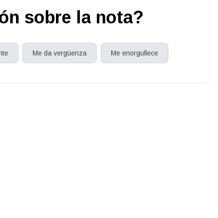
ión sobre la nota?
nte
Me da vergüenza
Me enorgullece