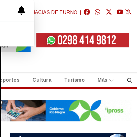
GICAS
|
FARMACIAS DE TURNO
|
eportes
Cultura
Turismo
Más