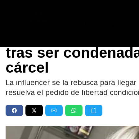
Farándula
POLÉMICA
|
06/07/2026
Morena Rial mostró
tras ser condenada
cárcel
La influencer se la rebusca para llega
resuelva el pedido de libertad condicio