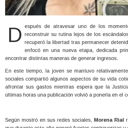
Después de atravesar uno de los moment
reconstruir su rutina lejos de los escánd
recuperó la libertad tras permanecer deteni
enfocó en una nueva etapa, dedicada pri
encontrar distintas maneras de generar ingresos.
En este tiempo, la joven se mantuvo relativamente
sociales compartió algunos aspectos de su vida cotid
afrontar sus gastos mientras espera que la Justici
últimas horas una publicación volvió a ponerla en el c
Según mostró en sus redes sociales,
Morena Rial
r
que durante este año generó fuertes controversias y q