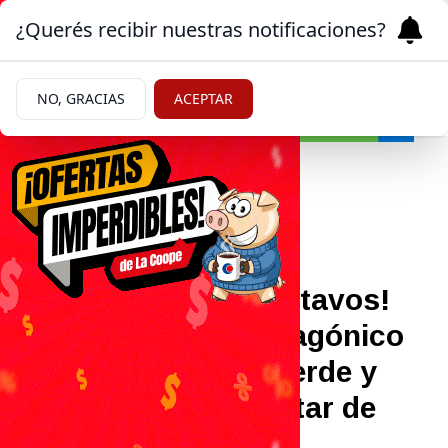
¿Querés recibir nuestras notificaciones?
NO, GRACIAS
ACEPTAR
Sociedad
03/07/2026
¡Sufrido pasaje a octavos!
Argentina logró un agónico
triunfo ante Cabo Verde y
Roca volvió a explotar de
alegría