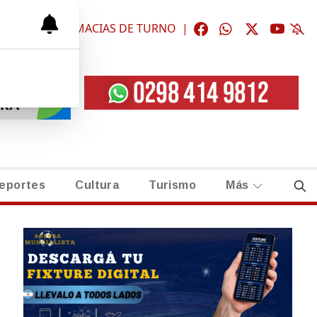
ÓGICAS
|
FARMACIAS DE TURNO
|
eportes
Cultura
Turismo
Más