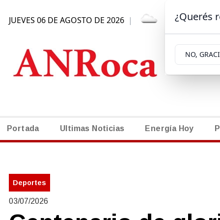
¿Querés r
JUEVES 06 DE AGOSTO DE 2026
|
5.6ºC | GENE
NO, GRAC
Portada
Ultimas Noticias
Energía Hoy
P
Deportes
03/07/2026