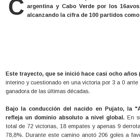
Cuando el árbitro marque el inicio del encuentro de este viernes a las 19, entre la Selección
argentina y Cabo Verde por los 16avos
alcanzando la cifra de 100 partidos como 
Este trayecto, que se inició hace casi ocho años 
interino y cuestionado en una victoria por 3 a 0 an
ganadora de las últimas décadas.
Bajo la conducción del nacido en Pujato, la "A
refleja un dominio absoluto a nivel global.
En su
total de 72 victorias, 18 empates y apenas 9 derro
78,8%. Durante este camino anotó 206 goles a favor