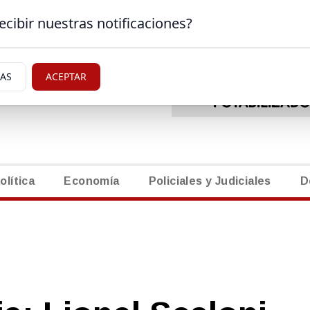
ecibir nuestras notificaciones?
EDICTOS
|
NECROL
RAL ROCA, RIO NEGRO
IAS
ACEPTAR
olítica
Economía
Policiales y Judiciales
D