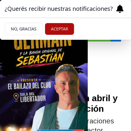
¿Querés recibir nuestras notificaciones?
NO, GRACIAS
ACEPTAR
Economía
24/06/2026
INDEC: los salarios
aumentaron 3,5% en abril y
le ganaron a la inflación
El repunte de las remuneraciones
estuvo impulsado por el sector