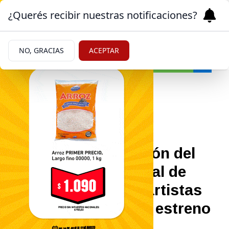
¿Querés recibir nuestras notificaciones?
NO, GRACIAS
ACEPTAR
Cultura
21/06/2026
Se viene la 24° edición del
Festival Internacional de
Percusión a Roca: artistas
de siete países y un estreno
mundial