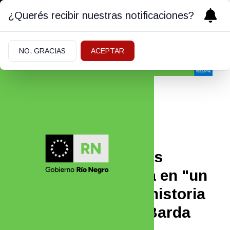
¿Querés recibir nuestras notificaciones?
NO, GRACIAS
ACEPTAR
Sociedad
15/06/2026
Hace más de 25 años
transforma chatarra en "un
mundo mágico": la historia
del herrero de Alta Barda