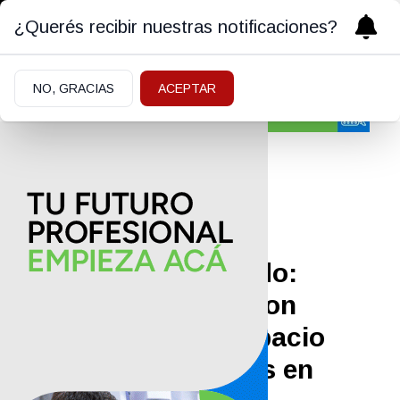
¿Querés recibir nuestras notificaciones?
NO, GRACIAS
ACEPTAR
Sociedad
15/06/2026
Aprovechar el feriado:
invitan a una feria con
trueque, venta y espacio
para emprendedores en