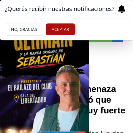
¿Querés recibir nuestras notificaciones?
NO, GRACIAS
ACEPTAR
Mundo
11/06/2026
Trump redobló la amenaza
contra Irán y advirtió que
habrá un ataque "muy fuerte
esta noche"