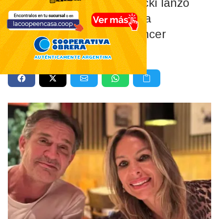
La esposa de Aníbal Lotocki lanzó
una polémica canción para
defenderlo: “Soy la influencer
tumbera”