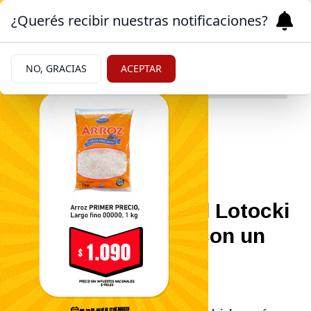
¿Querés recibir nuestras notificaciones?
NO, GRACIAS
ACEPTAR
Farándula
|
CONTROVERSIA
11/06/2026
La esposa de Aníbal Lotocki
causó indignación con un
tema dedicado para
defenderlo