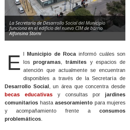
La Secretaría de Desarrollo Social del Municipio
funciona en el edificio del nuevo CIM de barrio
Alfonsina Storni
El
Municipio de Roca
informó cuáles son
los
programas
,
trámites
y espacios de
atención que actualmente se encuentran
disponibles a través de la Secretaría de
Desarrollo Social
, un área que concentra desde
becas educativas
y consultas por
jardines
comunitarios
hasta
asesoramiento
para mujeres
y acompañamiento frente a
consumos
problemáticos
.