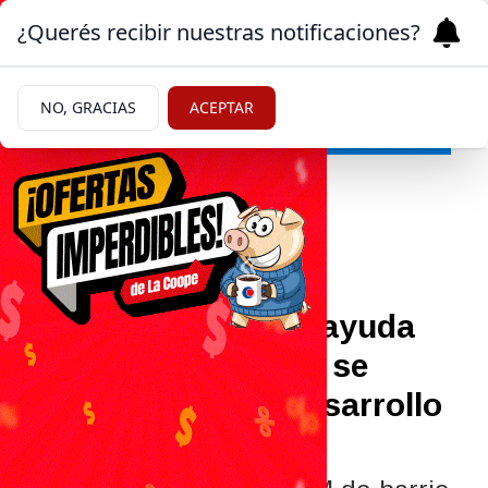
¿Querés recibir nuestras notificaciones?
NO, GRACIAS
ACEPTAR
Actualidad
11/06/2026
Desde becas hasta ayuda
social: qué trámites se
pueden hacer en Desarrollo
Social de Roca