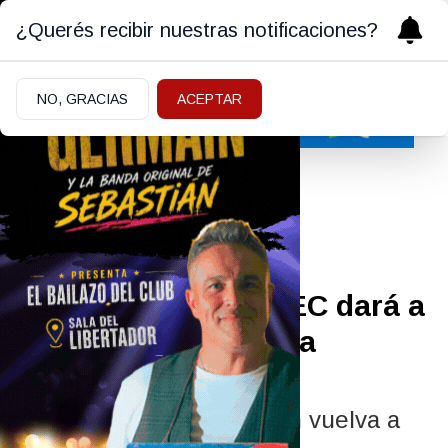
¿Querés recibir nuestras notificaciones?
NO, GRACIAS
ACEPTAR
Actualidad
11/06/2026
Expectativa: el INDEC dará a
conocer esta tarde la
inflación de mayo
Se espera que la inflación vuelva a