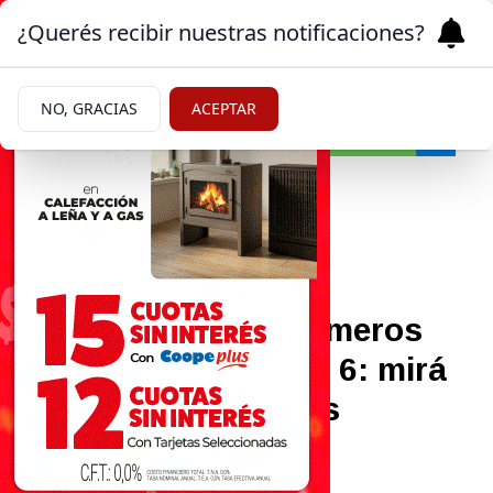
¿Querés recibir nuestras notificaciones?
NO, GRACIAS
ACEPTAR
Sociedad
11/06/2026
Estos fueron los números
ganadores del Quini 6: mirá
todos los resultados
Todos los detalles.