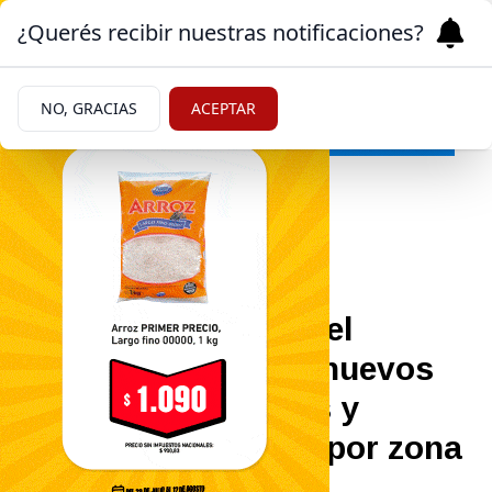
¿Querés recibir nuestras notificaciones?
NO, GRACIAS
ACEPTAR
Economía
10/06/2026
Empleo doméstico: el
Gobierno oficializó nuevos
aumentos salariales y
cambió el adicional por zona
desfavorable