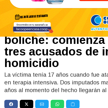
Policiales y Judiciales
08/06/2026
Brutal golpiza a la
boliche: comienza e
tres acusados de i
homicidio
La víctima tenía 17 años cuando fue a
en terapia intensiva. Dos imputados m
años al momento del hecho llegarán al