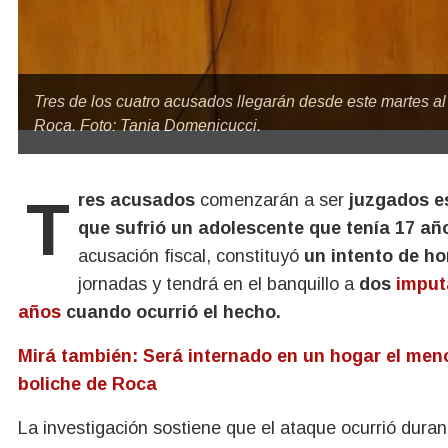
Tres de los cuatro acusados llegarán desde este martes al j
Roca. Foto: Tania Domenicucci.
Tres acusados
comenzarán a ser
juzgados e
que sufrió un adolescente que tenía 17 a
acusación fiscal, constituyó
un intento de ho
jornadas y tendrá en el banquillo a
dos
imput
años
cuando ocurrió el hecho.
Mirá también: Será internado en un hogar el men
boliche de Roca
La investigación sostiene que el ataque ocurrió dura