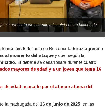
uicio por el ataque ocurrido a la salida de un boliche de
ste martes 9
de junio en Roca por la
feroz agresión
ños al momento del ataque
y que, según la
micidio.
El debate se desarrollará durante cuatro
ados mayores de edad y a un joven que tenía 16
or de edad acusado por el ataque afuera del
nte la madrugada del
16 de junio de 2025
, en las