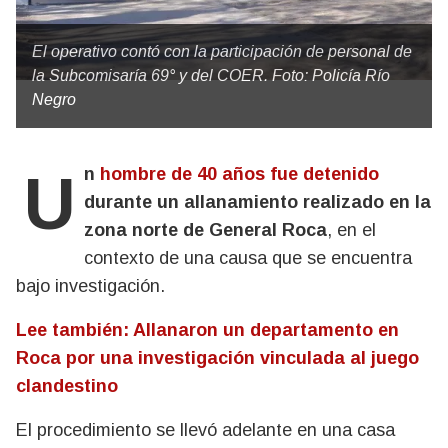
El operativo contó con la participación de personal de
la Subcomisaría 69° y del COER. Foto: Policía Río
Negro
Un
hombre de 40 años fue detenido
durante un allanamiento realizado en la
zona norte de General Roca
, en el
contexto de una causa que se encuentra
bajo investigación.
Lee también: Allanaron un departamento en
Roca por una investigación vinculada al juego
clandestino
El procedimiento se llevó adelante en una casa