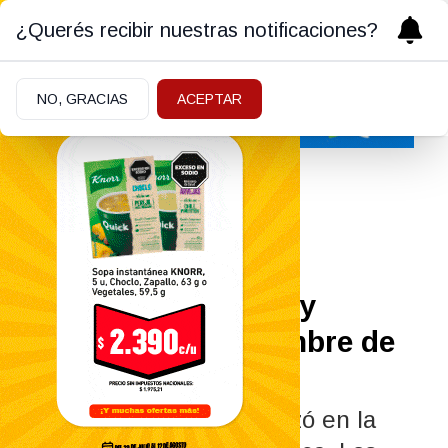
¿Querés recibir nuestras notificaciones?
NO, GRACIAS
ACEPTAR
Policiales y Judiciales
08/06/2026
Allanaron una casa y
detuvieron a un hombre de
40 años
El procedimiento se realizó en la