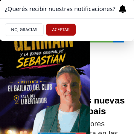
¿Querés recibir nuestras notificaciones?
NO, GRACIAS
ACEPTAR
Economía
04/06/2026
Aumento del gas: el
Gobierno aprobó las nuevas
tarifas para todo el país
La actualización de los valores
impacta de forma inmediata en las