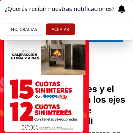
¿Querés recibir nuestras notificaciones?
NO, GRACIAS
ACEPTAR
Provincia
03/06/2026
Las Rutas Nacionales y el
Tren del Valle fueron los ejes
de una reunión entre
Weretilneck y Santilli