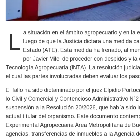
La situación en el ámbito agropecuario y en la estructura estatal ha marcado un hito significativo
luego de que la Justicia dictara una medida ca
Estado (ATE). Esta medida ha frenado, al meno
por Javier Milei de proceder con despidos y la 
Tecnología Agropecuaria (INTA). La resolución judicia
el cual las partes involucradas deben evaluar los paso
El fallo ha sido dictaminado por el juez Elpidio Porto
lo Civil y Comercial y Contencioso Administrativo N°2
suspensión a la Resolución 20/2026, que había sido i
actual titular del organismo. Este documento contempl
Experimental Agropecuaria Área Metropolitana de Bu
agencias, transferencias de inmuebles a la Agencia 