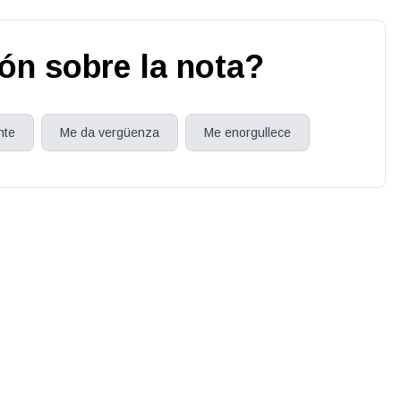
ión sobre la nota?
nte
Me da vergüenza
Me enorgullece