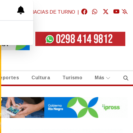
GICAS
|
FARMACIAS DE TURNO
|
eportes
Cultura
Turismo
Más