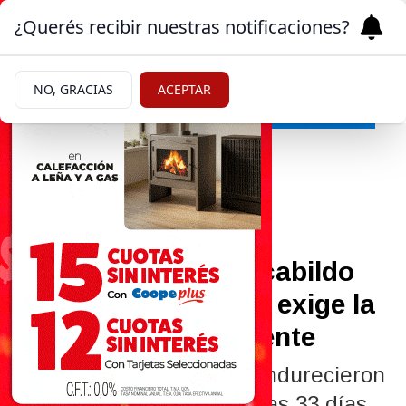
¿Querés recibir nuestras notificaciones?
NO, GRACIAS
ACEPTAR
Mundo
03/06/2026
Bolivia: un masivo cabildo
rechaza el diálogo y exige la
renuncia del presidente
Miles de manifestantes endurecieron
las protestas en El Alto tras 33 días