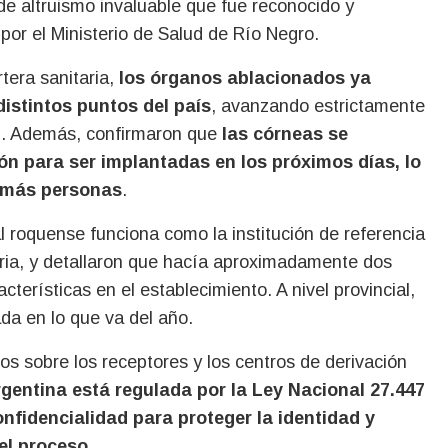
 de altruismo invaluable que fue reconocido y
por el Ministerio de Salud de Río Negro.
rtera sanitaria,
los órganos ablacionados ya
distintos puntos del país
, avanzando estrictamente
ón. Además, confirmaron que
las córneas se
n para ser implantadas en los próximos días, lo
e más personas
.
l roquense funciona como la institución de referencia
aria, y detallaron que hacía aproximadamente dos
terísticas en el establecimiento. A nivel provincial,
ada en lo que va del año.
cos sobre los receptores y los centros de derivación
rgentina está regulada por la Ley Nacional 27.447
onfidencialidad para proteger la identidad y
 el proceso
.