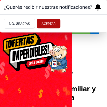
¿Querés recibir nuestras notificaciones?
NO, GRACIAS
ACEPTAR
Actualidad
02/06/2026
Senaf consolida sus
espacios de
acompañamiento familiar y
comunitario en Roca