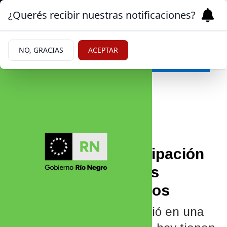
¿Querés recibir nuestras notificaciones?
NO, GRACIAS
ACEPTAR
Provincia
|
TRABAJO
02/06/2026
GNL: crece la participación
de las mujeres en los
proyectos energéticos
Soledad Ibáñez se convirtió en una