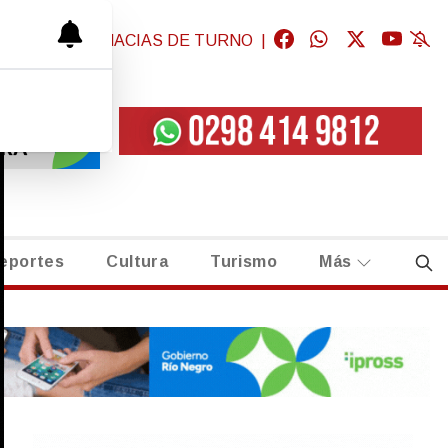
GICAS
|
FARMACIAS DE TURNO
|
eportes
Cultura
Turismo
Más