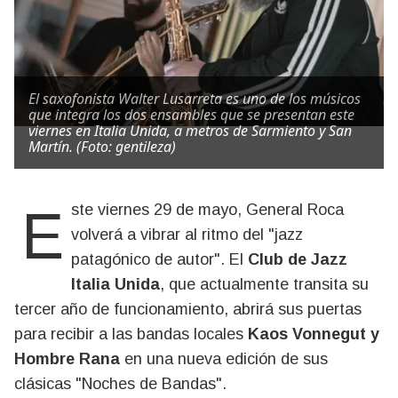
El saxofonista Walter Lusarreta es uno de los músicos
que integra los dos ensambles que se presentan este
viernes en Italia Unida, a metros de Sarmiento y San
Martín. (Foto: gentileza)
Este viernes 29 de mayo, General Roca
volverá a vibrar al ritmo del "jazz
patagónico de autor". El
Club de Jazz
Italia Unida
, que actualmente transita su
tercer año de funcionamiento, abrirá sus puertas
para recibir a las bandas locales
Kaos Vonnegut y
Hombre Rana
en una nueva edición de sus
clásicas "Noches de Bandas".