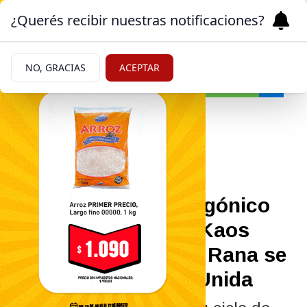
¿Querés recibir nuestras notificaciones?
NO, GRACIAS
ACEPTAR
Cultura
27/05/2026
Noche de "jazz patagónico
de autor" en Roca: Kaos
Vonnegut y Hombre Rana se
presentan en Italia Unida