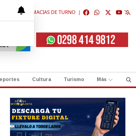
ÓGICAS
|
FARMACIAS DE TURNO
|
eportes
Cultura
Turismo
Más