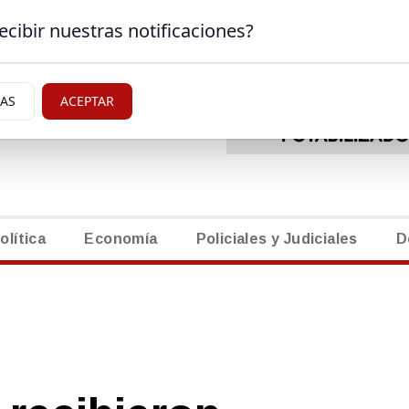
ecibir nuestras notificaciones?
EDICTOS
|
NECROL
ERAL ROCA, RIO NEGRO
IAS
ACEPTAR
olítica
Economía
Policiales y Judiciales
D