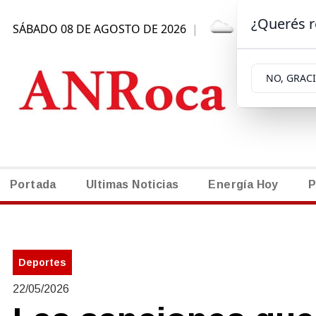
¿Querés r
SÁBADO 08 DE AGOSTO DE 2026
|
7.7ºC | GEN
NO, GRAC
Portada
Ultimas Noticias
Energía Hoy
P
Deportes
22/05/2026